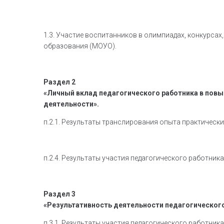
1.3. Участие воспитанников в олимпиадах, конкурс
образования (МОУО).
Раздел 2
«Личный вклад педагогического работника в повы
деятельности».
п.2.1. Результаты транслирования опыта практическ
п.2.4. Результаты участия педагогического работни
Раздел 3
«Результативность деятельности педагогическог
п.3.1. Результаты участия педагогического работни