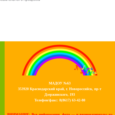
МАДОУ №63
353920 Краснодарский край, г. Новороссийск, пр-т
Дзержинского, 193
Телефон/факс: 8(8617) 63-42-80
ВНИМАНИЕ: Вся информация, фото — и видеоматериалы на